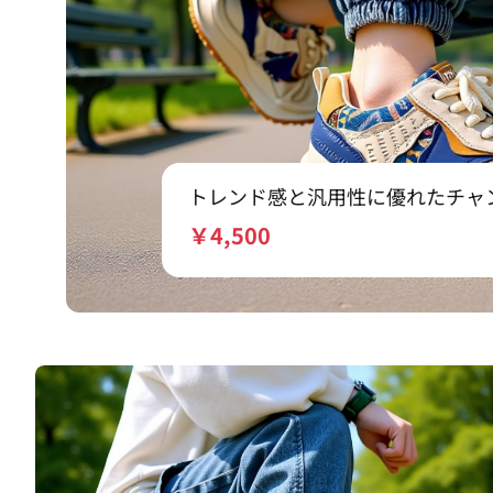
トレンド感と汎用性に優れたチャ
カー
￥
4,500