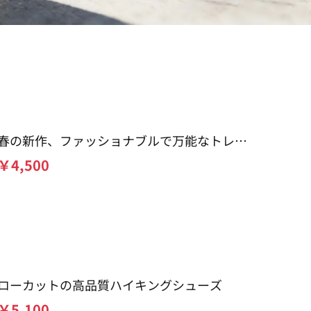
春の新作、ファッショナブルで万能なトレン
ドカジュアルシューズ
￥
4,500
ローカットの高品質ハイキングシューズ
￥
5,100