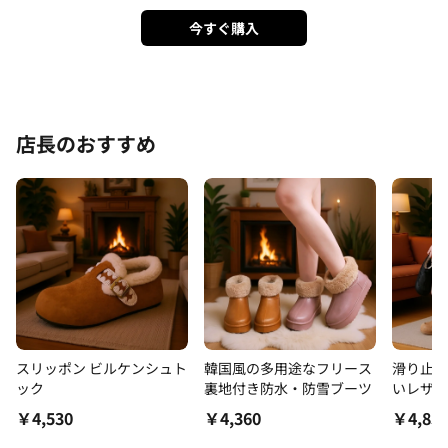
今すぐ購入
店長のおすすめ
スリッポン ビルケンシュト
韓国風の多用途なフリース
滑り止め
ック
裏地付き防水・防雪ブーツ
いレザー
スノーブ
￥
4,530
￥
4,360
￥
4,85