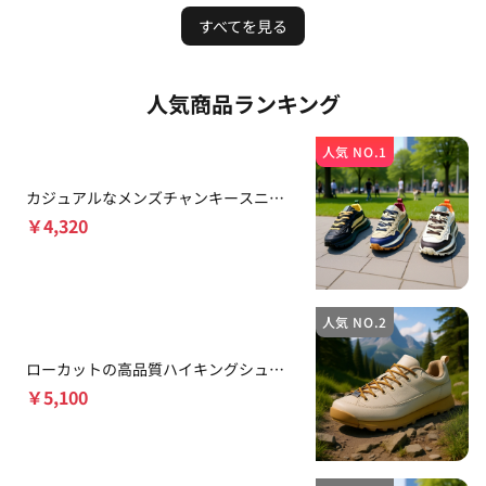
すべてを見る
人気商品ランキング
人気 NO.1
カジュアルなメンズチャンキースニー
カー
￥
4,320
人気 NO.2
ローカットの高品質ハイキングシュー
ズ
￥
5,100