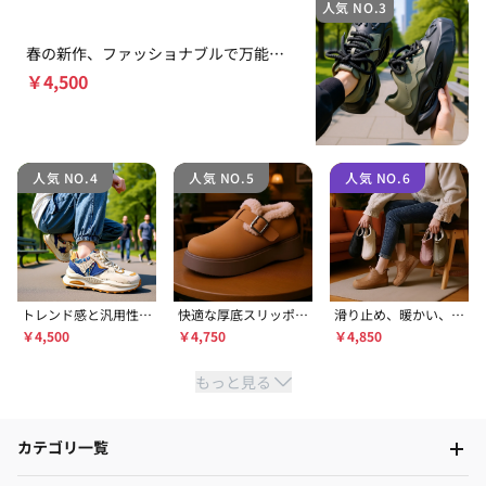
人気 NO.3
春の新作、ファッショナブルで万能な
トレンドカジュアルシューズ
￥
4,500
人気 NO.4
人気 NO.5
人気 NO.6
トレンド感と汎用性に
快適な厚底スリッポン
滑り止め、暖かい、柔
優れたチャンキースニ
スノーブーツ
らかいレザー、フリー
￥
4,500
￥
4,750
￥
4,850
ーカー
ス裏地のスノーブーツ
もっと見る
カテゴリ一覧