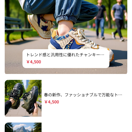
トレンド感と汎用性に優れたチャンキース
ニーカー
￥
4,500
春の新作、ファッショナブルで万能なトレ
ンドカジュアルシューズ
￥
4,500